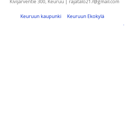
Kivijärventie 300, Keuruu | rajatalo217@gmail.com
Keuruun kaupunki
Keuruun Ekokylä
.