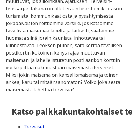
muuttuvat, jos silloinkaan. Ajatukseni Terveisin-
teossarjan takana on ollut eräänlaisesta mikrotason
turismista, kommunikaatiosta ja pysähtymisestä
jokapäiväisten reittiemme varsille. Jos katsomme
tavallista maisemaa läheltä ja tarkasti, saatamme
huomata siinä jotain kaunista, inhottavaa tai
kiinnostavaa. Teoksen puinen, sata kertaa tavallisen
postikortin kokoinen kehys rajaa muuttuvan
maiseman, ja lähelle istutetun postilaatikon korttiin
voi kirjoittaa näkemästään maisemasta terveiset.
Miksi jokin maisema on kansallismaisema ja toinen
ankea, karu tai mitäänsanomaton? Voiko jokaisesta
maisemasta lähettää terveisiä?
Katso paikkakuntakohtaiset te
Terveiset