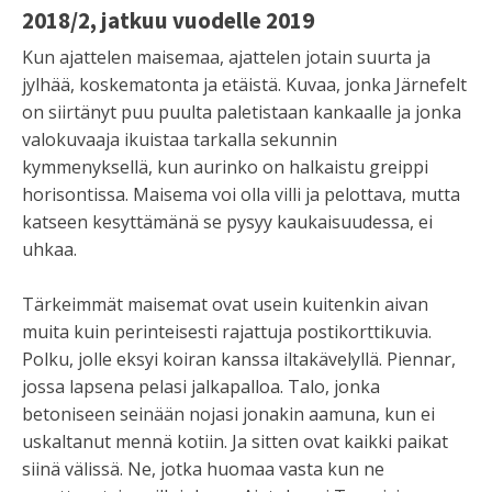
2018/2, jatkuu vuodelle 2019
Kun ajattelen maisemaa, ajattelen jotain suurta ja
jylhää, koskematonta ja etäistä. Kuvaa, jonka Järnefelt
on siirtänyt puu puulta paletistaan kankaalle ja jonka
valokuvaaja ikuistaa tarkalla sekunnin
kymmenyksellä, kun aurinko on halkaistu greippi
horisontissa. Maisema voi olla villi ja pelottava, mutta
katseen kesyttämänä se pysyy kaukaisuudessa, ei
uhkaa.
Tärkeimmät maisemat ovat usein kuitenkin aivan
muita kuin perinteisesti rajattuja postikorttikuvia.
Polku, jolle eksyi koiran kanssa iltakävelyllä. Piennar,
jossa lapsena pelasi jalkapalloa. Talo, jonka
betoniseen seinään nojasi jonakin aamuna, kun ei
uskaltanut mennä kotiin. Ja sitten ovat kaikki paikat
siinä välissä. Ne, jotka huomaa vasta kun ne