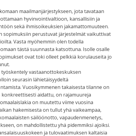
uskomaan maailmanjärjestykseen, jota tavataan
ttamaan hyvinvointivaltioon, kansallisiin ja
ädäntöön sekä ihmisoikeuksien jakamattomuuteen.
 sopimuksiin perustuvat järjestelmät vaikuttivat
sioilta. Vasta myöhemmin olen todella
nomaan tästä suunnasta katsottuna. Isolle osalle
pimukset ovat toki olleet pelkkiä korulauseita jo
unut.
i työskentely vastaanottokeskuksen
lloin seurasin lähietäisyydeltä
ntamista. Vuosikymmenen takaisesta tilanne on
 konkreettisesti aidattu, on rajamuureja
lkomaalaislakia on muutettu viime vuosina
paikan hakemisesta on tullut yhä vaikeampaa,
ulkomaalaisten säilöönotto, vapaudenmenetys,
ukseen, on mahdollistettu yhä pidemmiksi ajoiksi.
nsalaisuuskokeen ja tulovaatimuksen kaltaisia