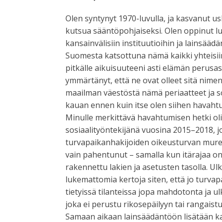
Olen syntynyt 1970-luvulla, ja kasvanut 
kutsua sääntöpohjaiseksi. Olen oppinut luo
kansainvälisiin instituutioihin ja lainsä
Suomesta katsottuna nämä kaikki yhteisiin
pitkälle aikuisuuteeni asti elämän perusa
ymmärtänyt, että ne ovat olleet sitä nime
maailman väestöstä nämä periaatteet ja so
kauan ennen kuin itse olen siihen havaht
Minulle merkittävä havahtumisen hetki ol
sosiaalityöntekijänä vuosina 2015–2018, jo
turvapaikanhakijoiden oikeusturvan mure
vain pahentunut – samalla kun itärajaa on
rakennettu lakien ja asetusten tasolla. U
lukemattomia kertoja siten, että jo turva
tietyissä tilanteissa jopa mahdotonta ja 
joka ei perustu rikosepäilyyn tai rangaist
Samaan aikaan lainsäädäntöön lisätään ka