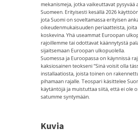
mekanismeja, jotka vaikeuttavat pysyvää 
Suomeen. Erityisesti kesällä 2026 käyttöö
jota Suomi on soveltamassa erityisen anka
oikeudenmukaisuuden periaatteista, joita
koskevina. Yhä useammat Euroopan ulkopuo
rajoillemme tai odottavat käännytystä pal
sijaitsemaan Euroopan ulkopuolella.
Suomessa ja Euroopassa on käynnissä raj
kaksiosainen teokseni “Sinä voisit olla tä
installaatiosta, joista toinen on rakennett
pihamaan rajalle. Teospari käsittelee Suo
käytäntöjä ja muistuttaa siitä, että ei ole
satumme syntymään.
Kuvia