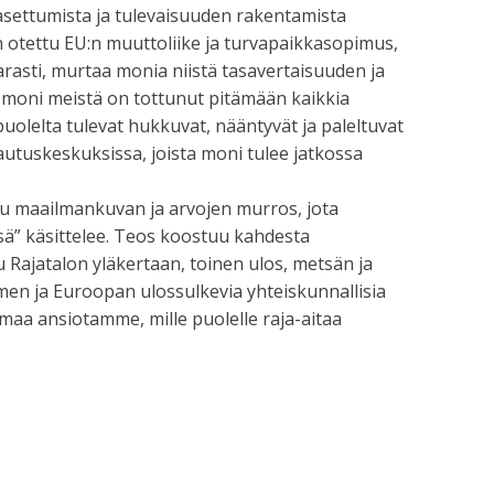
asettumista ja tulevaisuuden rakentamista
n otettu EU:n muuttoliike ja turvapaikkasopimus,
rasti, murtaa monia niistä tasavertaisuuden ja
 moni meistä on tottunut pitämään kaikkia
lelta tulevat hukkuvat, nääntyvät ja paleltuvat
autuskeskuksissa, joista moni tulee jatkossa
u maailmankuvan ja arvojen murros, jota
ssä” käsittelee. Teos koostuu kahdesta
u Rajatalon yläkertaan, toinen ulos, metsän ja
men ja Euroopan ulossulkevia yhteiskunnallisia
 omaa ansiotamme, mille puolelle raja-aitaa