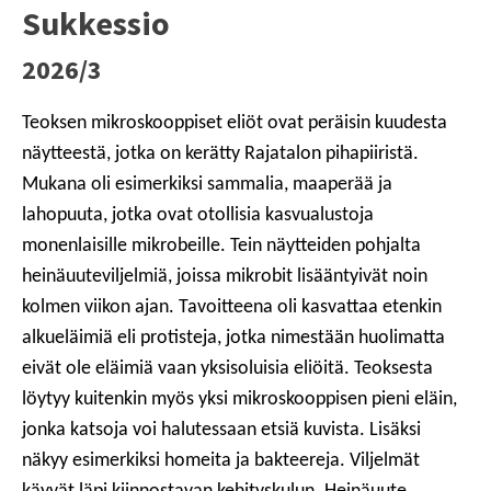
Sukkessio
2026/3
Teoksen mikroskooppiset eliöt ovat peräisin kuudesta
näytteestä, jotka on kerätty Rajatalon pihapiiristä.
Mukana oli esimerkiksi sammalia, maaperää ja
lahopuuta, jotka ovat otollisia kasvualustoja
monenlaisille mikrobeille. Tein näytteiden pohjalta
heinäuuteviljelmiä, joissa mikrobit lisääntyivät noin
kolmen viikon ajan. Tavoitteena oli kasvattaa etenkin
alkueläimiä eli protisteja, jotka nimestään huolimatta
eivät ole eläimiä vaan yksisoluisia eliöitä. Teoksesta
löytyy kuitenkin myös yksi mikroskooppisen pieni eläin,
jonka katsoja voi halutessaan etsiä kuvista. Lisäksi
näkyy esimerkiksi homeita ja bakteereja. Viljelmät