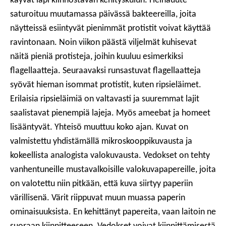
käyvät läpi kiinnostavan kehityskulun. Heinäuute
saturoituu muutamassa päivässä bakteereilla, joita
näytteissä esiintyvät pienimmät protistit voivat käyttää
ravintonaan. Noin viikon päästä viljelmät kuhisevat
näitä pieniä protisteja, joihin kuuluu esimerkiksi
flagellaatteja. Seuraavaksi runsastuvat flagellaatteja
syövät hieman isommat protistit, kuten ripsieläimet.
Erilaisia ripsieläimiä on valtavasti ja suuremmat lajit
saalistavat pienempiä lajeja. Myös ameebat ja homeet
lisääntyvät. Yhteisö muuttuu koko ajan. Kuvat on
valmistettu yhdistämällä mikroskooppikuvausta ja
kokeellista analogista valokuvausta. Vedokset on tehty
vanhentuneille mustavalkoisille valokuvapapereille, joita
on valotettu niin pitkään, että kuva siirtyy paperiin
värillisenä. Värit riippuvat muun muassa paperin
ominaisuuksista. En kehittänyt papereita, vaan laitoin ne