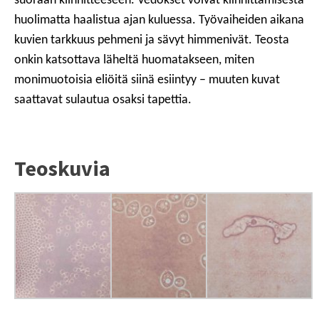
suoraan kiinnitteeseen. Vedokset voivat kiinnittämisestä
huolimatta haalistua ajan kuluessa. Työvaiheiden aikana
kuvien tarkkuus pehmeni ja sävyt himmenivät. Teosta
onkin katsottava läheltä huomatakseen, miten
monimuotoisia eliöitä siinä esiintyy – muuten kuvat
saattavat sulautua osaksi tapettia.
Teoskuvia