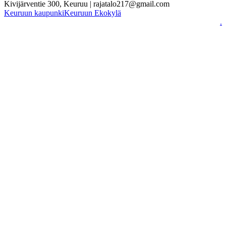
Kivijärventie 300, Keuruu | rajatalo217@gmail.com
Keuruun kaupunki
Keuruun Ekokylä
.