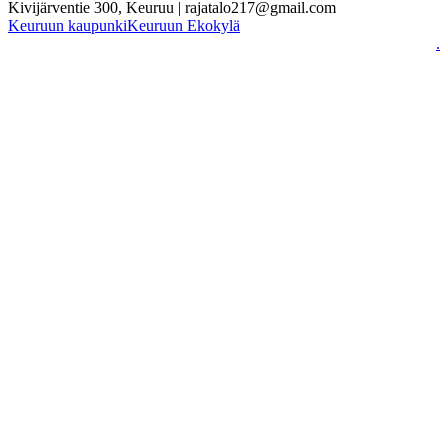
Kivijärventie 300, Keuruu | rajatalo217@gmail.com
Keuruun kaupunki
Keuruun Ekokylä
.