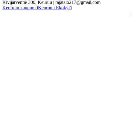
Kivijärventie 300, Keuruu | rajatalo217@gmail.com
Keuruun kaupunki
Keuruun Ekokylä
.