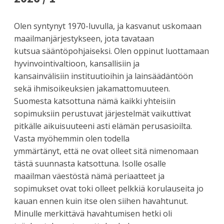
Olen syntynyt 1970-luvulla, ja kasvanut uskomaan
maailmanjärjestykseen, jota tavataan
kutsua sääntöpohjaiseksi. Olen oppinut luottamaan
hyvinvointivaltioon, kansallisiin ja
kansainvälisiin instituutioihin ja lainsäädäntöön
sekä ihmisoikeuksien jakamattomuuteen.
Suomesta katsottuna nämä kaikki yhteisiin
sopimuksiin perustuvat järjestelmät vaikuttivat
pitkälle aikuisuuteeni asti elämän perusasioilta.
Vasta myöhemmin olen todella
ymmärtänyt, että ne ovat olleet sitä nimenomaan
tästä suunnasta katsottuna. Isolle osalle
maailman väestöstä nämä periaatteet ja
sopimukset ovat toki olleet pelkkiä korulauseita jo
kauan ennen kuin itse olen siihen havahtunut.
Minulle merkittävä havahtumisen hetki oli