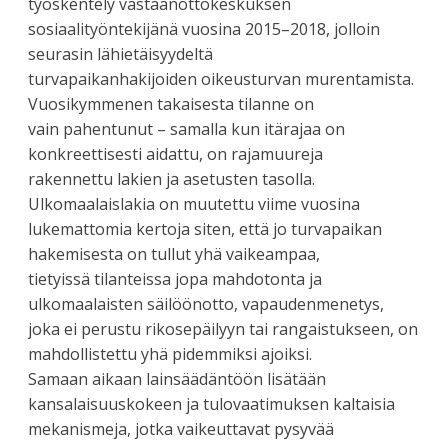
työskentely vastaanottokeskuksen
sosiaalityöntekijänä vuosina 2015–2018, jolloin
seurasin lähietäisyydeltä
turvapaikanhakijoiden oikeusturvan murentamista.
Vuosikymmenen takaisesta tilanne on
vain pahentunut – samalla kun itärajaa on
konkreettisesti aidattu, on rajamuureja
rakennettu lakien ja asetusten tasolla.
Ulkomaalaislakia on muutettu viime vuosina
lukemattomia kertoja siten, että jo turvapaikan
hakemisesta on tullut yhä vaikeampaa,
tietyissä tilanteissa jopa mahdotonta ja
ulkomaalaisten säilöönotto, vapaudenmenetys,
joka ei perustu rikosepäilyyn tai rangaistukseen, on
mahdollistettu yhä pidemmiksi ajoiksi.
Samaan aikaan lainsäädäntöön lisätään
kansalaisuuskokeen ja tulovaatimuksen kaltaisia
mekanismeja, jotka vaikeuttavat pysyvää