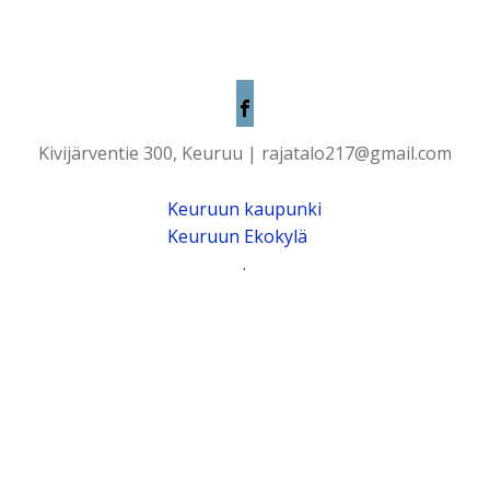
Kivijärventie 300, Keuruu | rajatalo217@gmail.com
Keuruun kaupunki
Keuruun Ekokylä
.