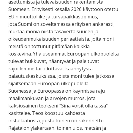
asettumista ja tulevaisuuden rakentamista
Suomeen. Erityisesti kesällä 2026 käyttöön otettu
EU:n muuttoliike ja turvapaikkasopimus,
jota Suomi on soveltamassa erityisen ankarasti,
murtaa monia niistä tasavertaisuuden ja
oikeudenmukaisuuden periaatteista, joita moni
meistä on tottunut pitämään kaikkia
koskevina. Yhä useammat Euroopan ulkopuolelta
tulevat hukkuvat, nääntyvät ja paleltuvat
rajoillemme tai odottavat käännytystä
palautuskeskuksissa, joista moni tulee jatkossa
sijaitsemaan Euroopan ulkopuolella.
Suomessa ja Euroopassa on käynnissä raju
maailmankuvan ja arvojen murros, jota
kaksiosainen teokseni “Sinä voisit olla tässä”
käsittelee. Teos koostuu kahdesta
installaatiosta, joista toinen on rakennettu
Rajatalon yläkertaan, toinen ulos, metsän ja