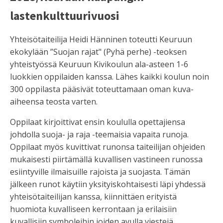
lastenkulttuurivuosi
Yhteisötaiteilija Heidi Hänninen toteutti Keuruun
ekokylään ”Suojan rajat" (Pyhä perhe) -teoksen
yhteistyössä Keuruun Kivikoulun ala-asteen 1-6
luokkien oppilaiden kanssa. Lähes kaikki koulun noin
300 oppilasta pääsivät toteuttamaan oman kuva-
aiheensa teosta varten.
Oppilaat kirjoittivat ensin koululla opettajiensa
johdolla suoja- ja raja -teemaisia vapaita runoja.
Oppilaat myös kuvittivat runonsa taiteilijan ohjeiden
mukaisesti piirtämällä kuvallisen vastineen runossa
esiintyville ilmaisuille rajoista ja suojasta. Tämän
jälkeen runot käytiin yksityiskohtaisesti läpi yhdessä
yhteisötaiteilijan kanssa, kiinnittäen erityistä
huomiota kuvalliseen kerrontaan ja erilaisiin
kuvallisiin symboleihin joiden avulla viestejä