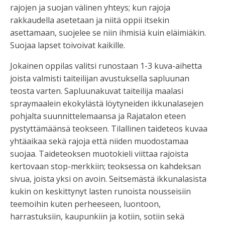
rajojen ja suojan välinen yhteys; kun rajoja
rakkaudella asetetaan ja niitä oppii itsekin
asettamaan, suojelee se niin ihmisiä kuin eläimiäkin.
Suojaa lapset toivoivat kaikille.
Jokainen oppilas valitsi runostaan 1-3 kuva-aihetta
joista valmisti taiteilijan avustuksella sapluunan
teosta varten. Sapluunakuvat taiteilija maalasi
spraymaalein ekokylästä löytyneiden ikkunalasejen
pohjalta suunnittelemaansa ja Rajatalon eteen
pystyttämäänsä teokseen. Tilallinen taideteos kuvaa
yhtäaikaa sekä rajoja että niiden muodostamaa
suojaa. Taideteoksen muotokieli viittaa rajoista
kertovaan stop-merkkiin; teoksessa on kahdeksan
sivua, joista yksi on avoin. Seitsemästä ikkunalasista
kukin on keskittynyt lasten runoista nousseisiin
teemoihin kuten perheeseen, luontoon,
harrastuksiin, kaupunkiin ja kotiin, sotiin sekä