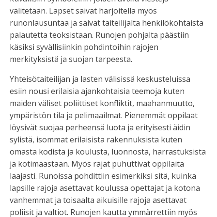
välitetään. Lapset saivat harjoitella myös
runonlausuntaa ja saivat taiteilijalta henkilökohtaista
palautetta teoksistaan. Runojen pohjalta päästiin
käsiksi syvällisiinkin pohdintoihin rajojen
merkityksistä ja suojan tarpeesta.
Yhteisötaiteilijan ja lasten välisissä keskusteluissa
esiin nousi erilaisia ajankohtaisia teemoja kuten
maiden väliset poliittiset konfliktit, maahanmuutto,
ympäristön tila ja pelimaailmat. Pienemmät oppilaat
löysivät suojaa perheensä luota ja erityisesti äidin
sylistä, isommat erilaisista rakennuksista kuten
omasta kodista ja koulusta, luonnosta, harrastuksista
ja kotimaastaan. Myös rajat puhuttivat oppilaita
laajasti. Runoissa pohdittiin esimerkiksi sitä, kuinka
lapsille rajoja asettavat koulussa opettajat ja kotona
vanhemmat ja toisaalta aikuisille rajoja asettavat
poliisit ja valtiot. Runojen kautta ymmärrettiin myös